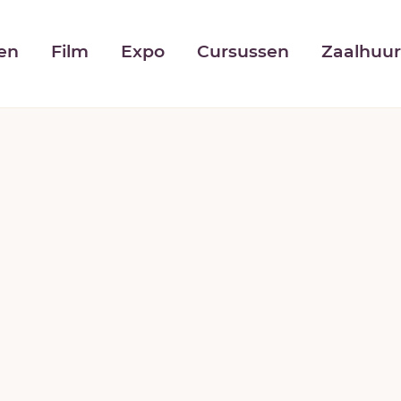
NAAR
INHOUD
gen
Film
Expo
Cursussen
Zaalhuu