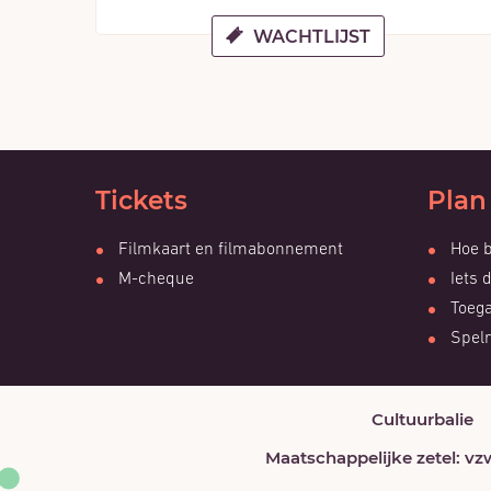
WACHTLIJST
Tickets
Plan
Filmkaart en filmabonnement
Hoe b
M-cheque
Iets 
Toega
Spelr
Cultuurbalie
Maatschappelijke zetel: v