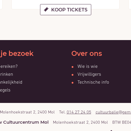
KOOP TICKETS
 je bezoek
Over ons
ereiken?
Wie is wie
drinken
Vrijwilligers
nkelijkheid
Technische info
egels
Molenhoekstraat 2
,
2400
Mol
014 27 24 05
cultuurbalie
@
gem
Adres
Tel.
E-
mail
zw Cultuurcentrum Mol
Molenhoekstraat 2
,
2400
Mol
BTW BE04
Adres
BTW
RPR
nr.