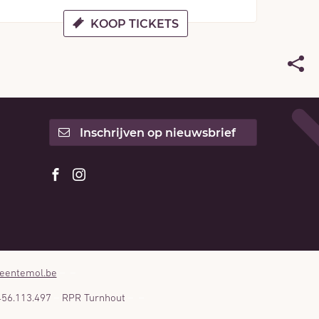
KOOP TICKETS
DEE
DEZ
Inschrijven op nieuwsbrief
PAG
Volg
Volg
ons
ons
op
op
Facebook
Instagram
eentemol.be
56.113.497
RPR Turnhout