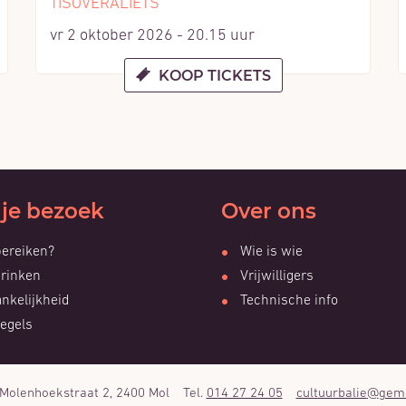
TISOVERALIETS
vr 2 oktober 2026 - 20.15 uur
KOOP TICKETS
 je bezoek
Over ons
ereiken?
Wie is wie
drinken
Vrijwilligers
nkelijkheid
Technische info
egels
Molenhoekstraat 2
,
2400
Mol
014 27 24 05
cultuurbalie
@
gem
Adres
Tel.
E-