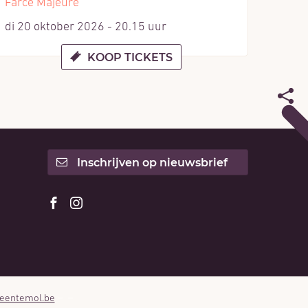
Farce Majeure
di 20 oktober 2026 - 20.15 uur
KOOP TICKETS
DEE
DEZ
Inschrijven op nieuwsbrief
PAG
Volg
Volg
ons
ons
op
op
Facebook
Instagram
eentemol.be