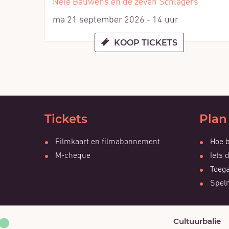
Nele Bauwens en de zeven Schlagers
ma 21 september 2026 - 14 uur
KOOP TICKETS
Tickets
Plan
Filmkaart en filmabonnement
Hoe b
M-cheque
Iets 
Toega
Spelr
Cultuurbalie