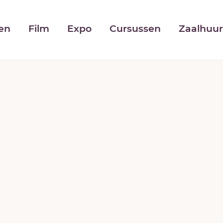
NAAR
INHOUD
gen
Film
Expo
Cursussen
Zaalhuu