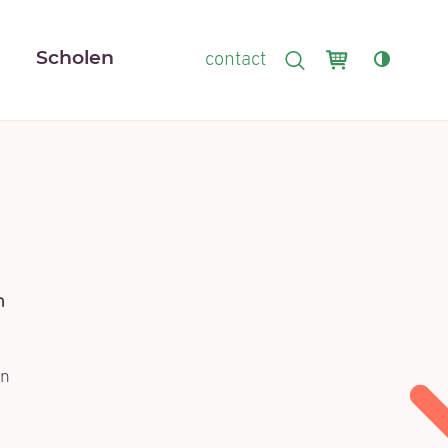
Winkelmand
r
Scholen
contact
ZOEKEN
n
un