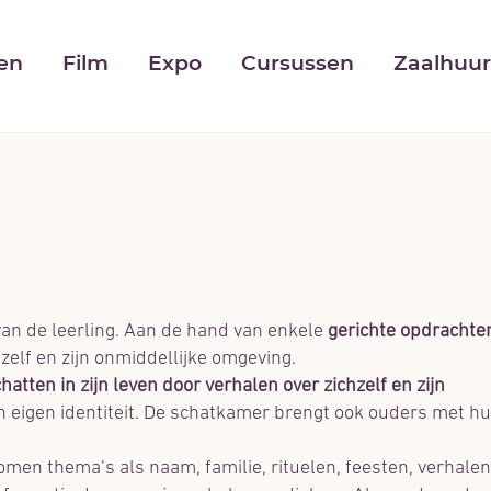
NAAR
INHOUD
gen
Film
Expo
Cursussen
Zaalhuu
van de leerling. Aan de hand van enkele
gerichte opdrachte
hzelf en zijn onmiddellijke omgeving.
hatten in zijn leven door verhalen over zichzelf en zijn
 zijn eigen identiteit. De schatkamer brengt ook ouders met h
men thema’s als naam, familie, rituelen, feesten, verhalen