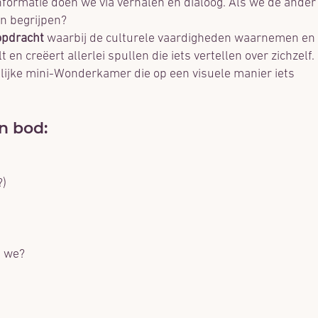
formatie doen we via verhalen en dialoog. Als we de ander
n begrijpen?
-opdracht
waarbij de culturele vaardigheden waarnemen en
en creëert allerlei spullen die iets vertellen over zichzelf.
nlijke mini-Wonderkamer die op een visuele manier iets
n bod:
?)
n we?