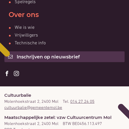
Spelregels
Over ons
Wie is wie
Vrijwilligers
Technische info
Inschrijven op nieuwsbrief
Volg
Volg
ons
ons
Cultuurbalie
op
op
Molenhoekstraat 2
,
2400
Mol
014 27 24 05
Facebook
Instagram
Adres
Tel.
E-
cultuurbalie
@
gemeentemol.be
mail
Maatschappelijke zetel: vzw Cultuurcentrum Mol
Molenhoekstraat 2
,
2400
Mol
BTW BE0456.113.497
Adres
BTW
RPR