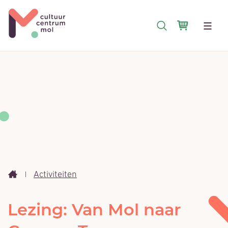
NAAR
Cultuurcentrum
INHOUD
Winkelm
Mol
Menu
ZOEKEN
Activiteiten
Startpagina
Lezing: Van Mol naar