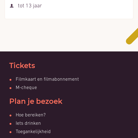
Leeftijd
tot
13
jaar
Tickets
Filmkaart en filmabonnement
M-cheque
Plan je bezoek
Hoe bereiken?
Iets drinken
Toegankelijkheid