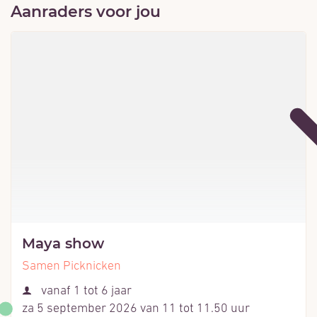
Aanraders voor jou
Maya show
Samen Picknicken
Leeftijd
vanaf
1
tot
6
jaar
za 5 september 2026
van
11
tot
11.50
uur